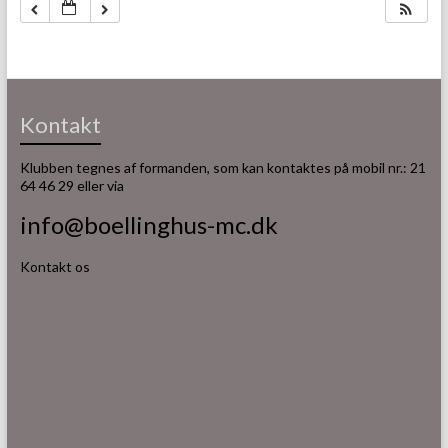
Kontakt
Klubben tegnes af formanden, som kan kontaktes på mobil nr.: 21
64 46 29 eller via
info@boellinghus-mc.dk
Kontakt os