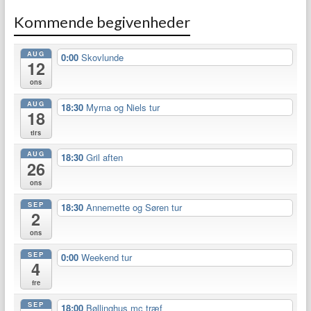
Kommende begivenheder
AUG
0:00
Skovlunde
12
ons
AUG
18:30
Myrna og Niels tur
18
tirs
AUG
18:30
Gril aften
26
ons
SEP
18:30
Annemette og Søren tur
2
ons
SEP
0:00
Weekend tur
4
fre
SEP
18:00
Bøllinghus mc træf