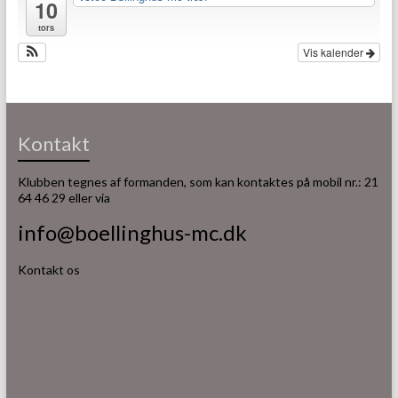
10
tors
Vis kalender
Kontakt
Klubben tegnes af formanden, som kan kontaktes på mobil nr.: 21
64 46 29 eller via
info@boellinghus-mc.dk
Kontakt os