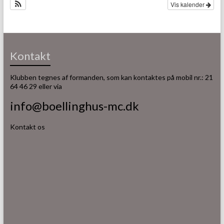
Vis kalender
Kontakt
Klubben tegnes af formanden, som kan kontaktes på mobil nr.: 21
64 46 29 eller via
info@boellinghus-mc.dk
Kontakt os