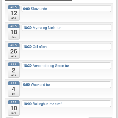
AUG
0:00
Skovlunde
12
ons
AUG
18:30
Myrna og Niels tur
18
tirs
AUG
18:30
Gril aften
26
ons
SEP
18:30
Annemette og Søren tur
2
ons
SEP
0:00
Weekend tur
4
fre
SEP
18:00
Bøllinghus mc træf
10
tors