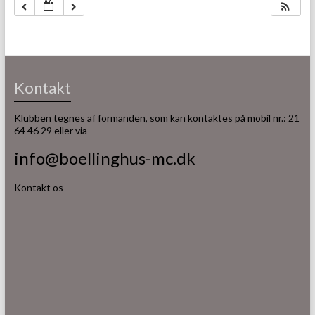
Kontakt
Klubben tegnes af formanden, som kan kontaktes på mobil nr.: 21
64 46 29 eller via
info@boellinghus-mc.dk
Kontakt os