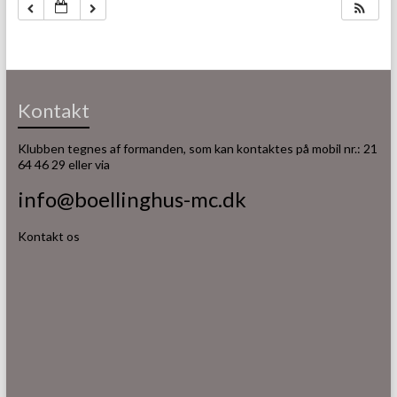
Kontakt
Klubben tegnes af formanden, som kan kontaktes på mobil nr.: 21
64 46 29 eller via
info@boellinghus-mc.dk
Kontakt os