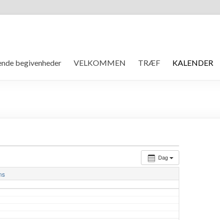
de begivenheder
VELKOMMEN
TRÆF
KALENDER
Dag
ns