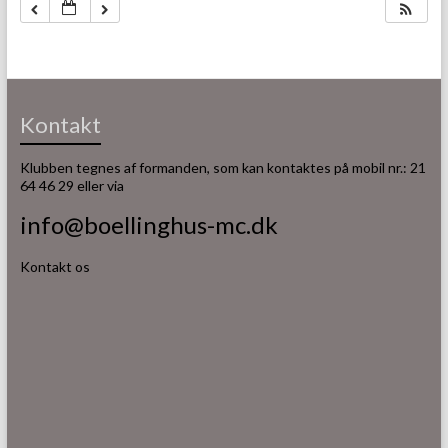
Kontakt
Klubben tegnes af formanden, som kan kontaktes på mobil nr.: 21
64 46 29 eller via
info@boellinghus-mc.dk
Kontakt os