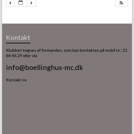
Kontakt
Klubben tegnes af formanden, som kan kontaktes på mobil nr.: 21
64 46 29 eller via
info@boellinghus-mc.dk
Kontakt os