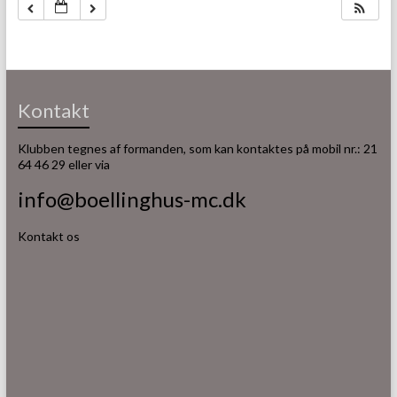
Kontakt
Klubben tegnes af formanden, som kan kontaktes på mobil nr.: 21
64 46 29 eller via
info@boellinghus-mc.dk
Kontakt os