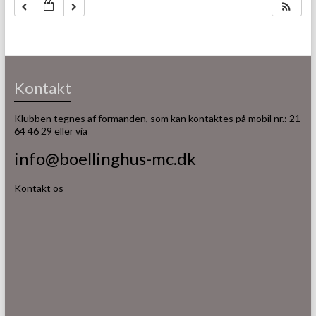
Kontakt
Klubben tegnes af formanden, som kan kontaktes på mobil nr.: 21
64 46 29 eller via
info@boellinghus-mc.dk
Kontakt os