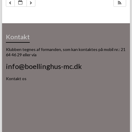
Kontakt
Klubben tegnes af formanden, som kan kontaktes på mobil nr.: 21
64 46 29 eller via
info@boellinghus-mc.dk
Kontakt os