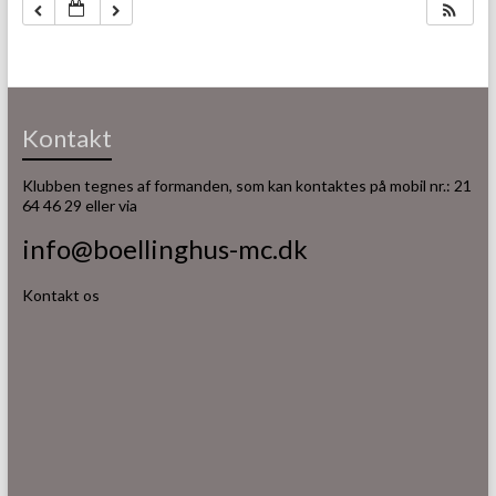
Kontakt
Klubben tegnes af formanden, som kan kontaktes på mobil nr.: 21
64 46 29 eller via
info@boellinghus-mc.dk
Kontakt os