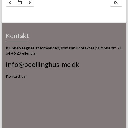
Kontakt
Klubben tegnes af formanden, som kan kontaktes på mobil nr.: 21
64 46 29 eller via
info@boellinghus-mc.dk
Kontakt os