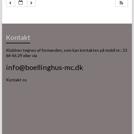
Kontakt
Klubben tegnes af formanden, som kan kontaktes på mobil nr.: 21
64 46 29 eller via
info@boellinghus-mc.dk
Kontakt os