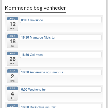
Kommende begivenheder
AUG
0:00
Skovlunde
12
ons
AUG
18:30
Myrna og Niels tur
18
tirs
AUG
18:30
Gril aften
26
ons
SEP
18:30
Annemette og Søren tur
2
ons
SEP
0:00
Weekend tur
4
fre
SEP
18:00
Bøllinghus mc træf