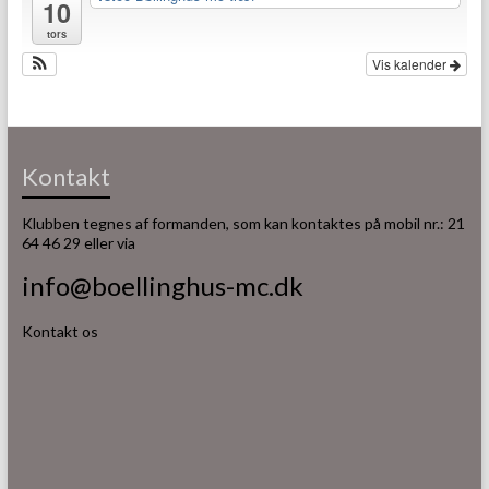
10
tors
Vis kalender
Kontakt
Klubben tegnes af formanden, som kan kontaktes på mobil nr.: 21
64 46 29 eller via
info@boellinghus-mc.dk
Kontakt os