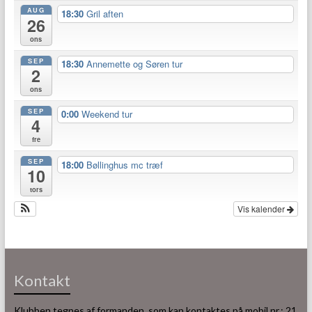
AUG
18:30
Gril aften
26
ons
SEP
18:30
Annemette og Søren tur
2
ons
SEP
0:00
Weekend tur
4
fre
SEP
18:00
Bøllinghus mc træf
10
tors
Vis kalender
Kontakt
Klubben tegnes af formanden, som kan kontaktes på mobil nr.: 21